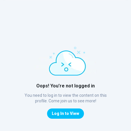
Oops! You’re not logged in
You need to log in to view the content on this
profile. Come join us to see more!
Log In to View