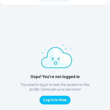
Oops! You’re not logged in
You need to log in to view the content on this
profile. Come join us to see more!
Log In to View