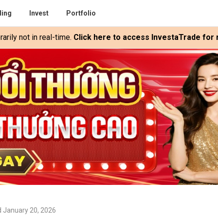
ding
Invest
Portfolio
rily not in real-time.
Click here to access InvestaTrade for r
d January 20, 2026