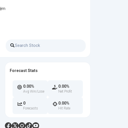
hiệm
Forecast Stats
0.00%
0.00%
Avg Win/Lose
Net Profit
0
0.00%
Forecasts
Hit Rate