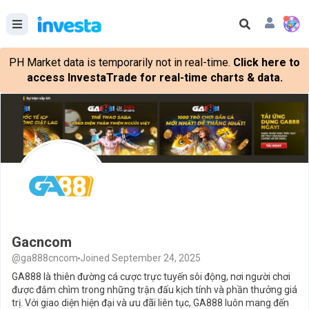
PH Market data is temporarily not in real-time.
Click here to
access InvestaTrade for real-time charts & data.
Gacncom
@ga888cncom
Joined September 24, 2025
GA888 là thiên đường cá cược trực tuyến sôi động, nơi người chơi
được đắm chìm trong những trận đấu kịch tính và phần thưởng giá
trị. Với giao diện hiện đại và ưu đãi liên tục, GA888 luôn mang đến