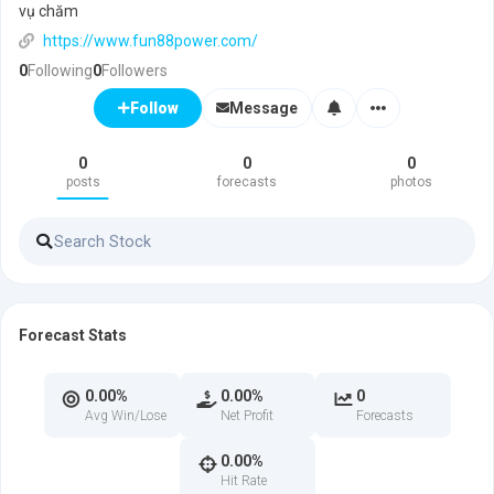
vụ chăm
https://www.fun88power.com/
0
Following
0
Followers
Message
Follow
0
0
0
posts
forecasts
photos
Forecast Stats
0.00%
0.00%
0
Avg Win/Lose
Net Profit
Forecasts
0.00%
Hit Rate