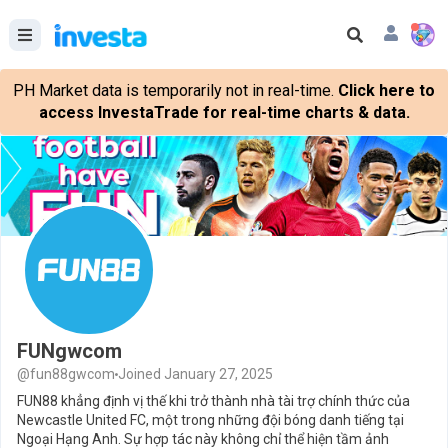
PH Market data is temporarily not in real-time.
Click here to
access InvestaTrade for real-time charts & data.
FUNgwcom
@fun88gwcom
Joined January 27, 2025
FUN88 khẳng định vị thế khi trở thành nhà tài trợ chính thức của
Newcastle United FC, một trong những đội bóng danh tiếng tại
Ngoại Hạng Anh. Sự hợp tác này không chỉ thể hiện tầm ảnh