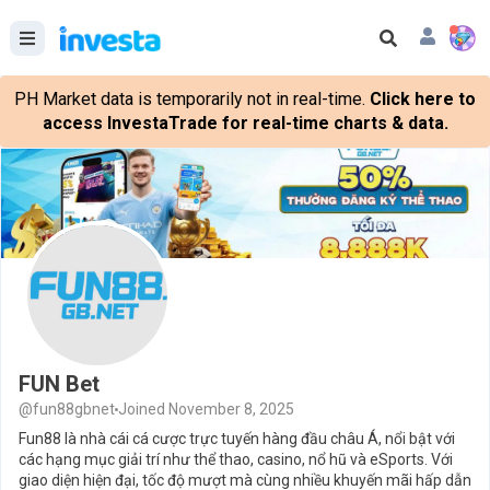
PH Market data is temporarily not in real-time.
Click here to
access InvestaTrade for real-time charts & data.
FUN Bet
@fun88gbnet
Joined November 8, 2025
Fun88 là nhà cái cá cược trực tuyến hàng đầu châu Á, nổi bật với
các hạng mục giải trí như thể thao, casino, nổ hũ và eSports. Với
giao diện hiện đại, tốc độ mượt mà cùng nhiều khuyến mãi hấp dẫn