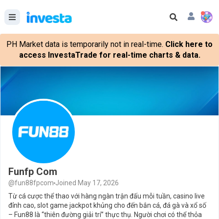
PH Market data is temporarily not in real-time.
Click here to
access InvestaTrade for real-time charts & data.
Funfp Com
@fun88fpcom
Joined May 17, 2026
Từ cá cược thể thao với hàng ngàn trận đấu mỗi tuần, casino live
đỉnh cao, slot game jackpot khủng cho đến bắn cá, đá gà và xổ số
– Fun88 là “thiên đường giải trí” thực thụ. Người chơi có thể thỏa