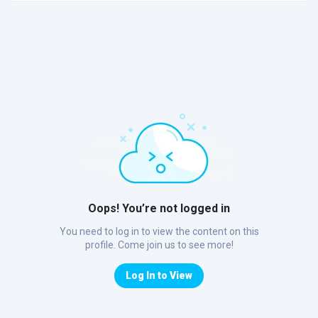
Oops! You’re not logged in
You need to log in to view the content on this
profile. Come join us to see more!
Log In to View