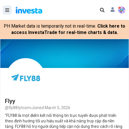
PH Market data is temporarily not in real-time.
Click here to
access InvestaTrade for real-time charts & data.
Flyy
@fly88tytcom
Joined March 5, 2026
"FLY88 là một điểm kết nối thông tin trực tuyến được phát triển
theo định hướng tối ưu hiệu suất và khả năng truy cập đa nền
tảng. FLY88 hỗ trợ người dùng tiếp cận nội dung theo cách rõ ràng