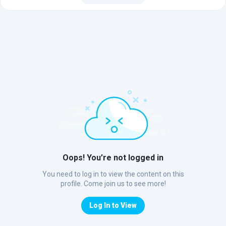
Oops! You’re not logged in
You need to log in to view the content on this
profile. Come join us to see more!
Log In to View