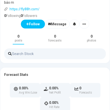
bảo m
https://fly88h.com/
0
Following
0
Followers
Message
Follow
0
0
0
posts
forecasts
photos
Forecast Stats
0.00%
0.00%
0
Avg Win/Lose
Net Profit
Forecasts
0.00%
Hit Rate