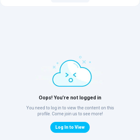
Oops! You’re not logged in
You need to log in to view the content on this
profile. Come join us to see more!
Log In to View