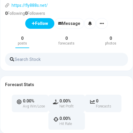
https://fly888s.net/
0
Following
0
Followers
Message
Follow
0
0
0
posts
forecasts
photos
Forecast Stats
0.00%
0.00%
0
Avg Win/Lose
Net Profit
Forecasts
0.00%
Hit Rate