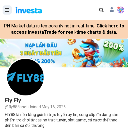
PH Market data is temporarily not in real-time.
Click here to
access InvestaTrade for real-time charts & data.
Fly Fly
@fly888snet
Joined May 16, 2026
FLY88 là nền tảng giải trí trực tuyến uy tín, cung cấp đa dạng sản
phẩm trò chơi từ casino trực tuyến, slot game, cá cược thể thao
đến bắn cá đổi thưởng.