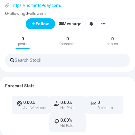
https://noitietto9day.com/
0
Following
0
Followers
Message
Follow
0
0
0
posts
forecasts
photos
Forecast Stats
0.00%
0.00%
0
Avg Win/Lose
Net Profit
Forecasts
0.00%
Hit Rate