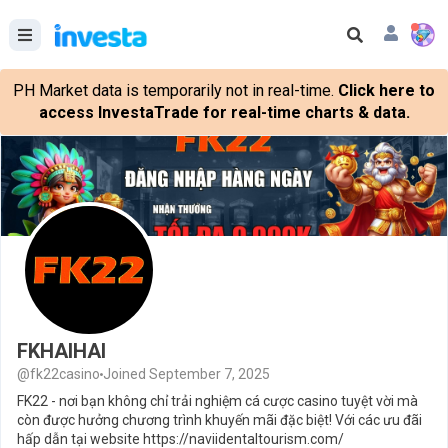
PH Market data is temporarily not in real-time.
Click here to
access InvestaTrade for real-time charts & data.
FKHAIHAI
@fk22casino
Joined September 7, 2025
FK22 - nơi bạn không chỉ trải nghiệm cá cược casino tuyệt vời mà
còn được hưởng chương trình khuyến mãi đặc biệt! Với các ưu đãi
hấp dẫn tại website https://naviidentaltourism.com/