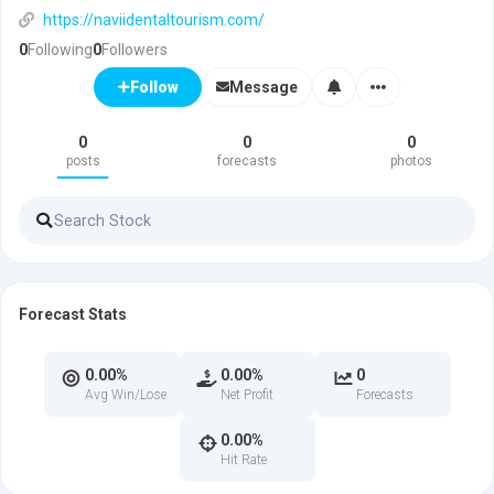
https://naviidentaltourism.com/
0
Following
0
Followers
Message
Follow
0
0
0
posts
forecasts
photos
Forecast Stats
0.00%
0.00%
0
Avg Win/Lose
Net Profit
Forecasts
0.00%
Hit Rate