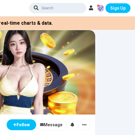
Sign Up
eal-time charts & data.
Message
Follow