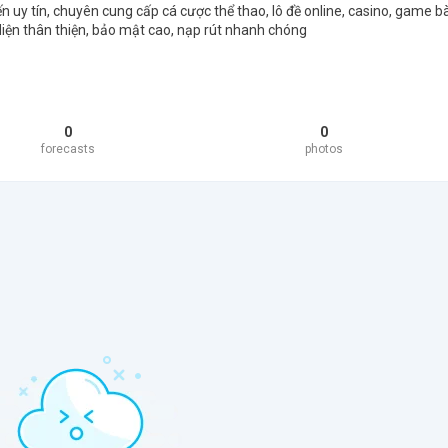
ến uy tín, chuyên cung cấp cá cược thể thao, lô đề online, casino, game bà
 diện thân thiện, bảo mật cao, nạp rút nhanh chóng
0
0
forecasts
photos