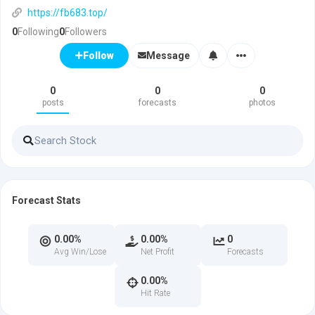
https://fb683.top/
0
Following
0
Followers
Message
Follow
0
0
0
posts
forecasts
photos
Forecast Stats
0.00%
0.00%
0
Avg Win/Lose
Net Profit
Forecasts
0.00%
Hit Rate