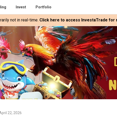
ding
Invest
Portfolio
rily not in real-time.
Click here to access InvestaTrade for r
April 22, 2026