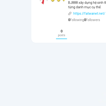
BJ888 xây dựng hệ sinh th
từng danh mục cụ thể.
https://fatwanet.net/
0
Following
0
Followers
0
posts