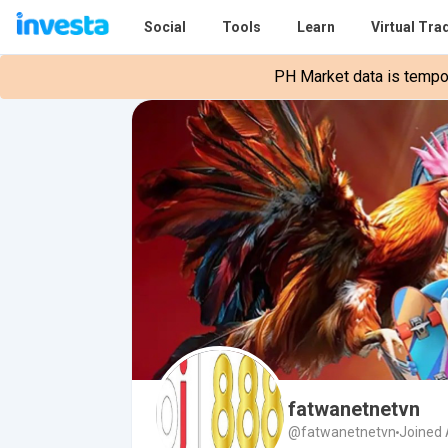
Social
Tools
Learn
Virtual Tra
PH Market data is tempora
fatwanetnetvn
@fatwanetnetvn
Joined 