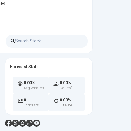
heo
Forecast Stats
0.00%
0.00%
Avg Win/Lose
Net Profit
0
0.00%
Forecasts
Hit Rate