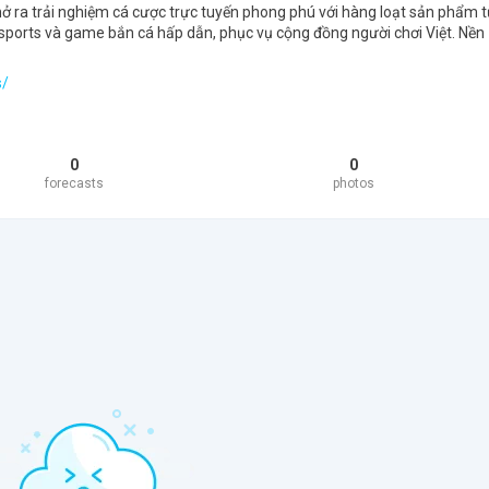
mở ra trải nghiệm cá cược trực tuyến phong phú với hàng loạt sản phẩm 
i esports và game bắn cá hấp dẫn, phục vụ cộng đồng người chơi Việt. Nền
s/
0
0
forecasts
photos