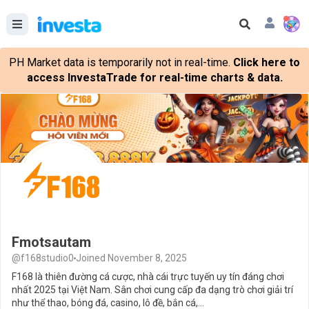
PH Market data is temporarily not in real-time.
Click here to
access InvestaTrade for real-time charts & data.
Fmotsautam
@f168studio0
Joined November 8, 2025
F168 là thiên đường cá cược, nhà cái trực tuyến uy tín đáng chơi
nhất 2025 tại Việt Nam. Sân chơi cung cấp đa dạng trò chơi giải trí
như thể thao, bóng đá, casino, lô đề, bắn cá,...