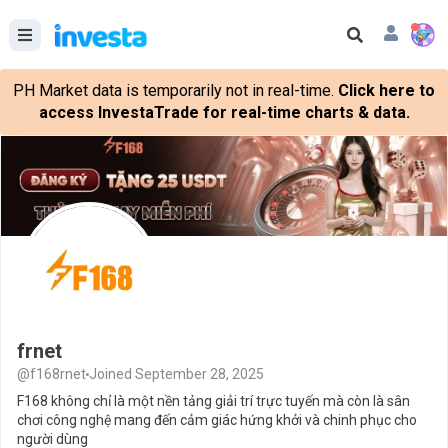
PH Market data is temporarily not in real-time.
Click here to
access InvestaTrade for real-time charts & data.
frnet
@f168rnet
Joined September 28, 2025
F168 không chỉ là một nền tảng giải trí trực tuyến mà còn là sân
chơi công nghệ mang đến cảm giác hứng khởi và chinh phục cho
người dùng