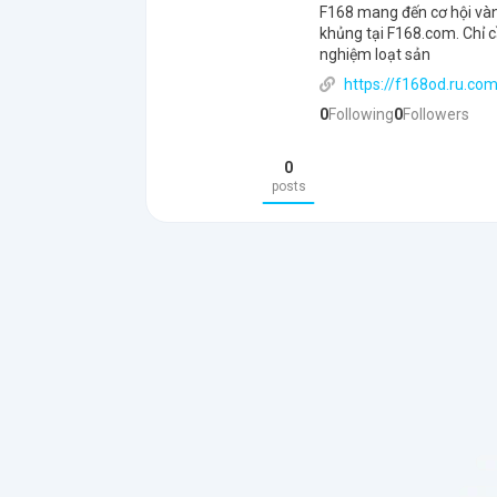
F168 mang đến cơ hội vàn
khủng tại F168.com. Chỉ c
nghiệm loạt sản
https://f168od.ru.co
0
Following
0
Followers
0
posts