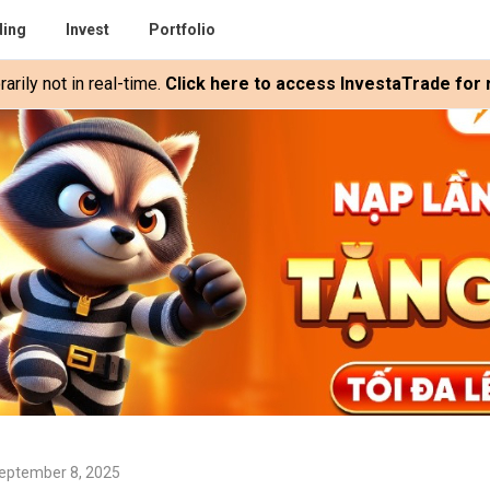
ding
Invest
Portfolio
rily not in real-time.
Click here to access InvestaTrade for r
eptember 8, 2025