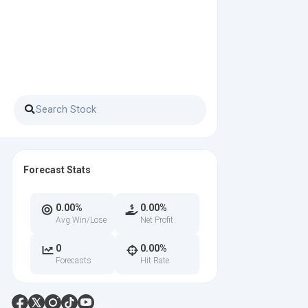
Forecast Stats
0.00%
0.00%
Avg Win/Lose
Net Profit
0
0.00%
Forecasts
Hit Rate