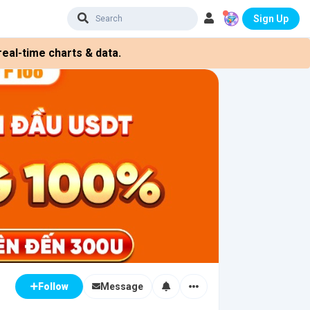
Sign Up
eal-time charts & data.
Message
Follow