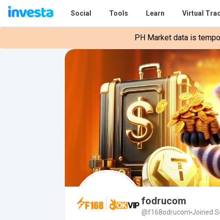
Social
Tools
Learn
Virtual Tra
PH Market data is tempora
fodrucom
@f168odrucom
Joined S