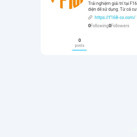
Trải nghiệm giải trí tại 
diện dễ sử dụng. Từ cá cư
https://f168-co.com/
0
Following
0
Followers
0
posts