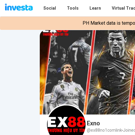
Social
Tools
Learn
Virtual Tra
PH Market data is tempora
Exno
@ex88no1comlink
Joine