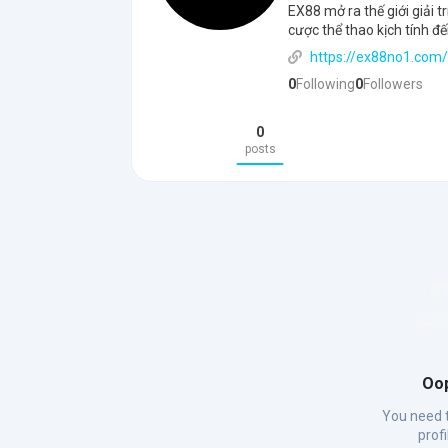
EX88 mở ra thế giới giải t
cược thể thao kịch tính đế
https://ex88no1.com/
0
Following
0
Followers
0
posts
Oop
You need t
prof