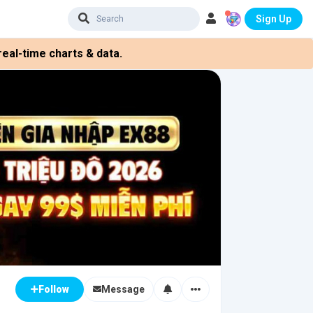
Sign Up
eal-time charts & data.
Message
Follow