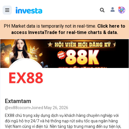
PH Market data is temporarily not in real-time.
Click here to
access InvestaTrade for real-time charts & data.
Extamtam
@ex88cocom
Joined May 26, 2026
EX88 chú trọng xây dựng dịch vụ khách hàng chuyên nghiệp với
đội ngũ hỗ trợ 24/7 và hệ thống nạp rút siêu tốc qua ngân hàng
Việt Nam cùng ví điện tử. Nền tảng tập trung mang đến sự tiện lợi,