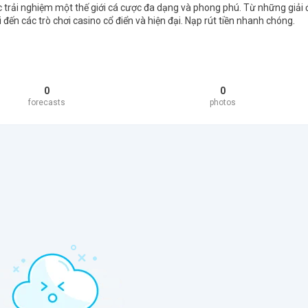
c trải nghiệm một thế giới cá cược đa dạng và phong phú. Từ những giải
 đến các trò chơi casino cổ điển và hiện đại. Nạp rút tiền nhanh chóng.
0
0
forecasts
photos