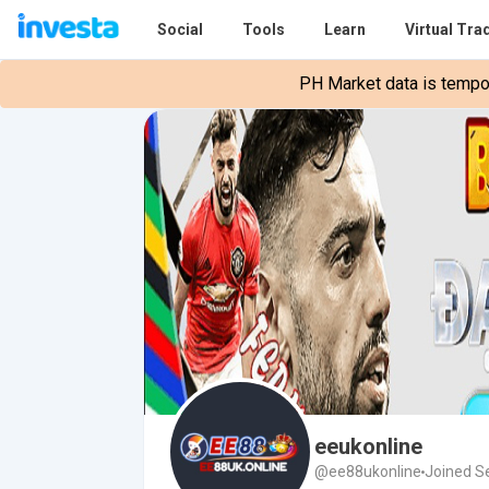
Social
Tools
Learn
Virtual Tra
PH Market data is tempora
eeukonline
@ee88ukonline
Joined S