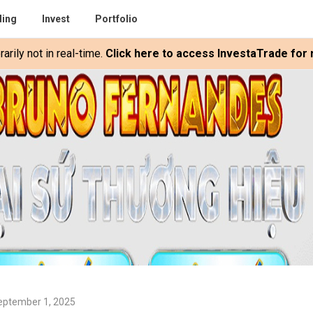
ding
Invest
Portfolio
rily not in real-time.
Click here to access InvestaTrade for r
eptember 1, 2025