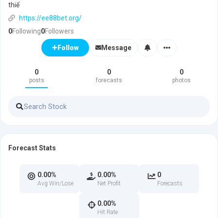
thiế
https://ee88bet.org/
0
Following
0
Followers
Message
Follow
0
0
0
posts
forecasts
photos
Forecast Stats
0.00%
0.00%
0
Avg Win/Lose
Net Profit
Forecasts
0.00%
Hit Rate