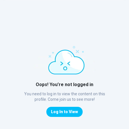
Oops! You’re not logged in
You need to log in to view the content on this
profile. Come join us to see more!
Log In to View