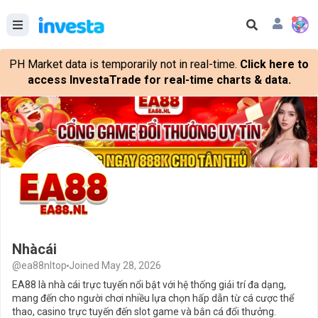
PH Market data is temporarily not in real-time.
Click here to
access InvestaTrade for real-time charts & data.
Nhàcái
@ea88nltop
Joined May 28, 2026
EA88 là nhà cái trực tuyến nổi bật với hệ thống giải trí đa dạng,
mang đến cho người chơi nhiều lựa chọn hấp dẫn từ cá cược thể
thao, casino trực tuyến đến slot game và bắn cá đổi thưởng.