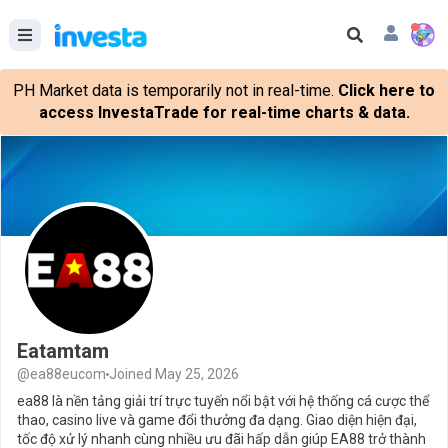
PH Market data is temporarily not in real-time.
Click here to
access InvestaTrade for real-time charts & data.
Eatamtam
@ea88eucom
Joined May 25, 2026
ea88 là nền tảng giải trí trực tuyến nổi bật với hệ thống cá cược thể
thao, casino live và game đổi thưởng đa dạng. Giao diện hiện đại,
tốc độ xử lý nhanh cùng nhiều ưu đãi hấp dẫn giúp EA88 trở thành