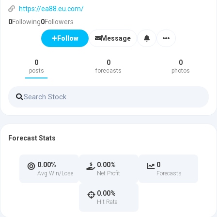
https://ea88.eu.com/
0
Following
0
Followers
Message
Follow
0
0
0
posts
forecasts
photos
Forecast Stats
0.00%
0.00%
0
Avg Win/Lose
Net Profit
Forecasts
0.00%
Hit Rate