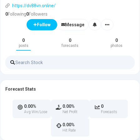
https://dv88vn.online/
0
Following
0
Followers
Message
Follow
0
0
0
posts
forecasts
photos
Forecast Stats
0.00%
0.00%
0
Avg Win/Lose
Net Profit
Forecasts
0.00%
Hit Rate