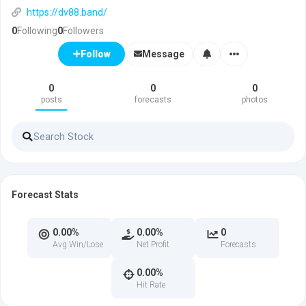
https://dv88.band/
0
Following
0
Followers
Message
Follow
0
0
0
posts
forecasts
photos
Forecast Stats
0.00%
0.00%
0
Avg Win/Lose
Net Profit
Forecasts
0.00%
Hit Rate