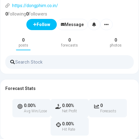
https://dongphim.co.in/
0
Following
0
Followers
Message
Follow
0
0
0
posts
forecasts
photos
Forecast Stats
0.00%
0.00%
0
Avg Win/Lose
Net Profit
Forecasts
0.00%
Hit Rate