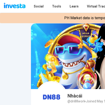
Social
Tools
Learn
Virtual Tra
PH Market data is tempora
Nhàcái
@dn88work
Joined May 