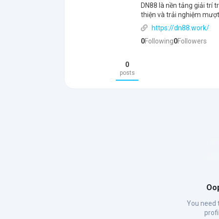
DN88 là nền tảng giải trí 
thiện và trải nghiệm mượt 
https://dn88.work/
0
Following
0
Followers
0
posts
Oop
You need t
prof