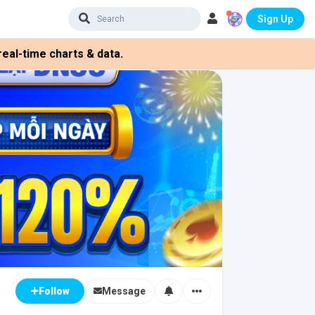
Sign Up
eal-time charts & data.
Message
Follow