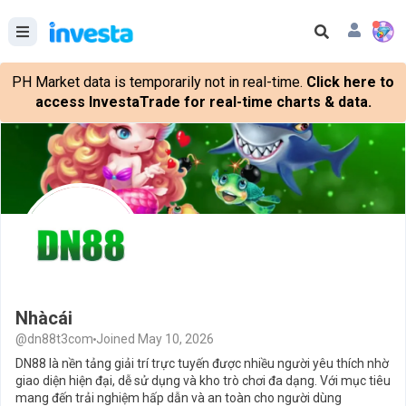
PH Market data is temporarily not in real-time.
Click here to
access InvestaTrade for real-time charts & data.
Nhàcái
@dn88t3com
Joined May 10, 2026
DN88 là nền tảng giải trí trực tuyến được nhiều người yêu thích nhờ
giao diện hiện đại, dễ sử dụng và kho trò chơi đa dạng. Với mục tiêu
mang đến trải nghiệm hấp dẫn và an toàn cho người dùng