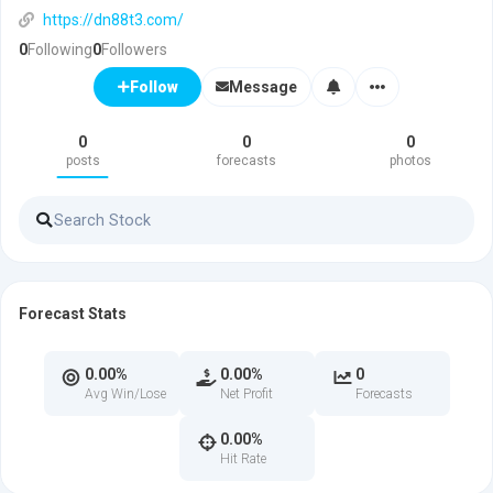
https://dn88t3.com/
0
Following
0
Followers
Message
Follow
0
0
0
posts
forecasts
photos
Forecast Stats
0.00%
0.00%
0
Avg Win/Lose
Net Profit
Forecasts
0.00%
Hit Rate