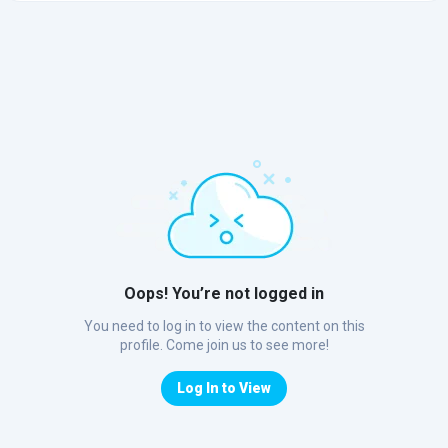
Oops! You’re not logged in
You need to log in to view the content on this
profile. Come join us to see more!
Log In to View