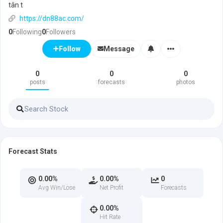
tân t
https://dn88ac.com/
0
Following
0
Followers
Message
Follow
0
0
0
posts
forecasts
photos
Forecast Stats
0.00%
0.00%
0
Avg Win/Lose
Net Profit
Forecasts
0.00%
Hit Rate