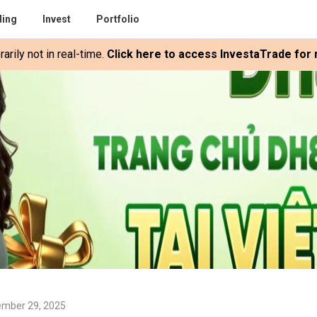
ding
Invest
Portfolio
rily not in real-time.
Click here to access InvestaTrade for r
ember 29, 2025