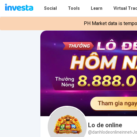
Social
Tools
Learn
Virtual Tra
PH Market data is tempora
Lo de online
@danhlodeonlineinnet
Jo