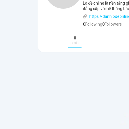
Lô đề online là nền tảng 
đẳng cấp với hệ thống bả
https://danhlodeonline
0
Following
0
Followers
0
posts