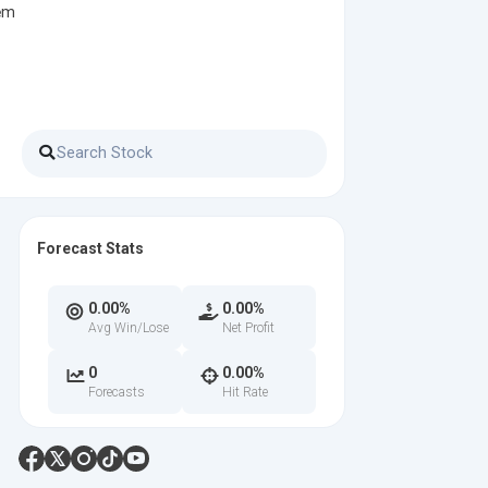
iệm
Forecast Stats
0.00%
0.00%
Avg Win/Lose
Net Profit
0
0.00%
Forecasts
Hit Rate