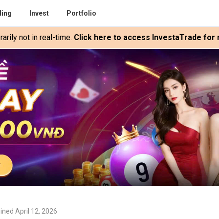
ding
Invest
Portfolio
rily not in real-time.
Click here to access InvestaTrade for r
ined April 12, 2026