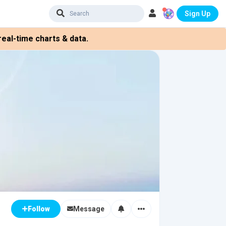
Sign Up
eal-time charts & data.
Message
Follow