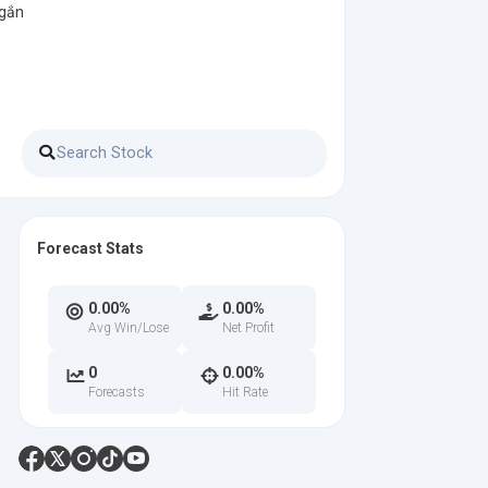
 gắn
Forecast Stats
0.00%
0.00%
Avg Win/Lose
Net Profit
0
0.00%
Forecasts
Hit Rate