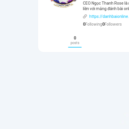
CEO Ngọc Thanh Rose là nhà
liền với mảng đánh bài on
https://danhbaionlin
0
Following
0
Followers
0
posts