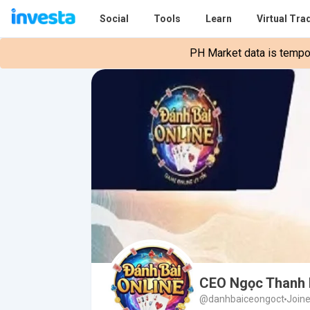
Social
Tools
Learn
Virtual Tra
PH Market data is tempora
CEO Ngọc Thanh
@danhbaiceongoct
Joine