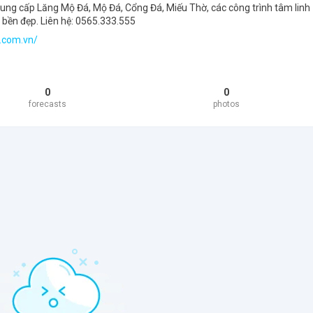
ng cấp Lăng Mộ Đá, Mộ Đá, Cổng Đá, Miếu Thờ, các công trình tâm linh
o, bền đẹp. Liên hệ: 0565.333.555
.com.vn/
0
0
forecasts
photos
s! You’re not logged in
o log in to view the content on this
ile. Come join us to see more!