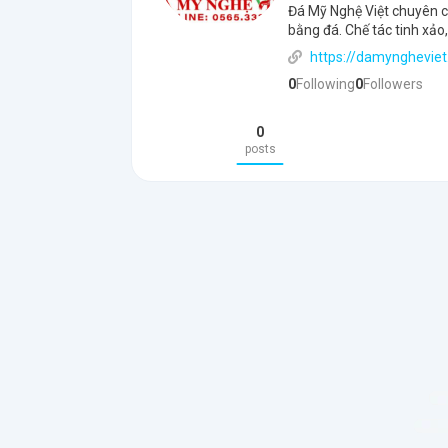
Đá Mỹ Nghệ Việt chuyên cu
bằng đá. Chế tác tinh xả
https://damyngheviet
0
Following
0
Followers
0
posts
Oop
You need t
prof