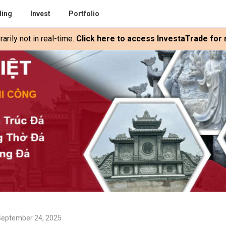
ding
Invest
Portfolio
rily not in real-time.
Click here to access InvestaTrade for r
September 24, 2025