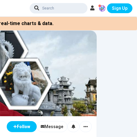
Sign Up
eal-time charts & data.
Message
Follow