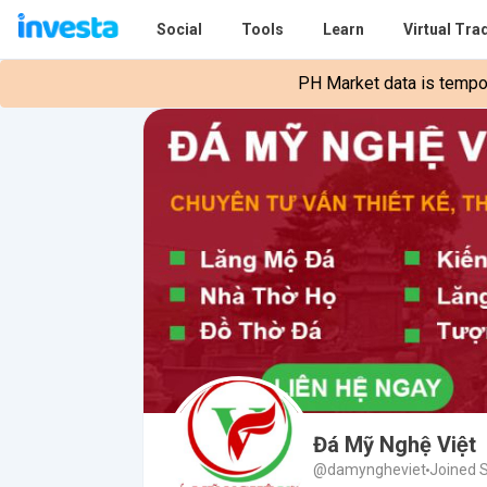
Social
Tools
Learn
Virtual Tra
PH Market data is tempora
Đá Mỹ Nghệ Việt
@damyngheviet
Joined 