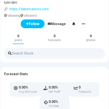
luôn làm
https://dabetcasinox.com
0
Following
0
Followers
Message
Follow
0
0
0
posts
forecasts
photos
Forecast Stats
0.00%
0.00%
0
Avg Win/Lose
Net Profit
Forecasts
0.00%
Hit Rate