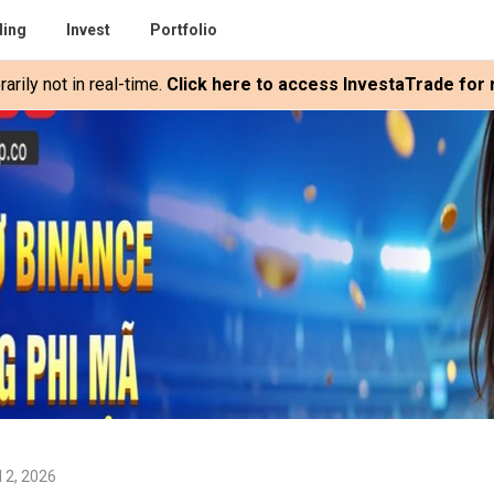
ding
Invest
Portfolio
rily not in real-time.
Click here to access InvestaTrade for r
l 2, 2026