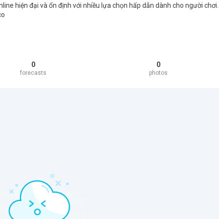
nline hiện đại và ổn định với nhiều lựa chọn hấp dẫn dành cho người chơi.
co
0
0
forecasts
photos