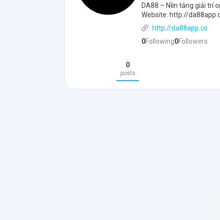
DA88 – Nền tảng giải trí o
Website: http://da88app.
http://da88app.co
0
Following
0
Followers
0
posts