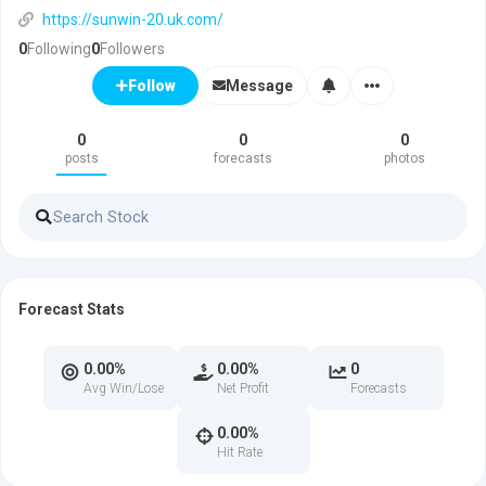
https://sunwin-20.uk.com/
0
Following
0
Followers
Message
Follow
0
0
0
posts
forecasts
photos
Forecast Stats
0.00%
0.00%
0
Avg Win/Lose
Net Profit
Forecasts
0.00%
Hit Rate