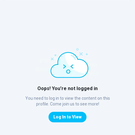
Oops! You’re not logged in
You need to log in to view the content on this
profile. Come join us to see more!
Log In to View