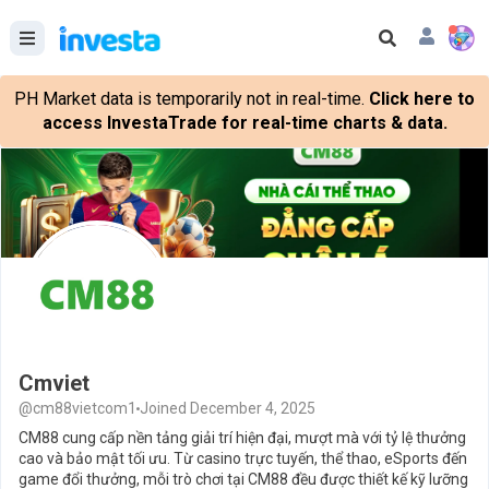
PH Market data is temporarily not in real-time.
Click here to
access InvestaTrade for real-time charts & data.
Cmviet
@cm88vietcom1
Joined December 4, 2025
CM88 cung cấp nền tảng giải trí hiện đại, mượt mà với tỷ lệ thưởng
cao và bảo mật tối ưu. Từ casino trực tuyến, thể thao, eSports đến
game đổi thưởng, mỗi trò chơi tại CM88 đều được thiết kế kỹ lưỡng