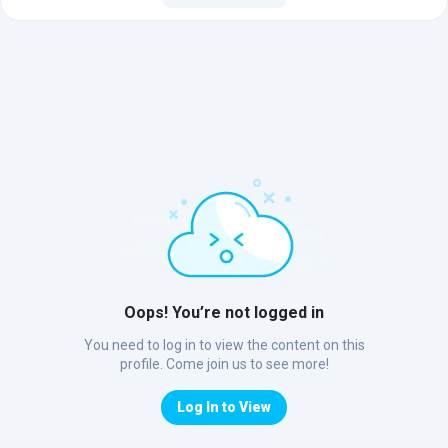
Oops! You’re not logged in
You need to log in to view the content on this
profile. Come join us to see more!
Log In to View