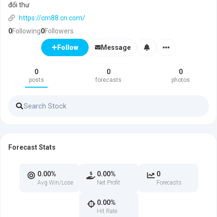
đổi thư
https://cm88.cn.com/
0
Following
0
Followers
Message
Follow
0
0
0
posts
forecasts
photos
Forecast Stats
0.00%
0.00%
0
Avg Win/Lose
Net Profit
Forecasts
0.00%
Hit Rate