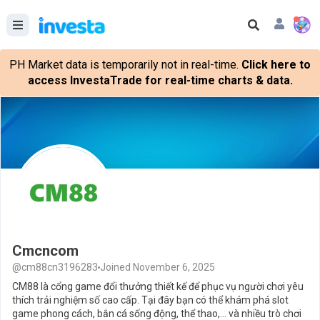
PH Market data is temporarily not in real-time.
Click here to
access InvestaTrade for real-time charts & data.
Cmcncom
@cm88cn3196283
Joined November 6, 2025
CM88 là cổng game đổi thưởng thiết kế để phục vụ người chơi yêu
thích trải nghiệm số cao cấp. Tại đây bạn có thể khám phá slot
game phong cách, bắn cá sống động, thể thao,... và nhiều trò chơi