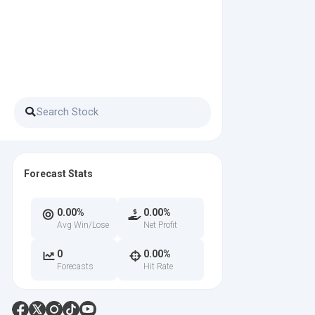
Forecast Stats
0.00%
0.00%
Avg Win/Lose
Net Profit
0
0.00%
Forecasts
Hit Rate