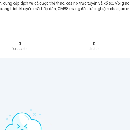
, cung cấp dịch vụ cá cược thể thao, casino trực tuyến và xổ số. Với giao
hương trình khuyến mãi hấp dẫn, CM88 mang đến trải nghiệm chơi game
0
0
forecasts
photos
s! You’re not logged in
o log in to view the content on this