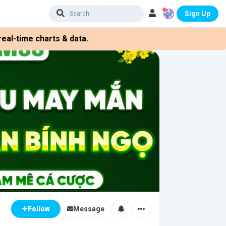
Sign Up
eal-time charts & data.
Message
Follow