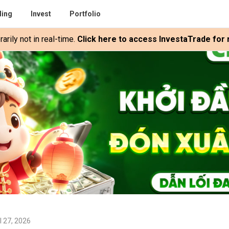
ding
Invest
Portfolio
rily not in real-time.
Click here to access InvestaTrade for r
l 27, 2026