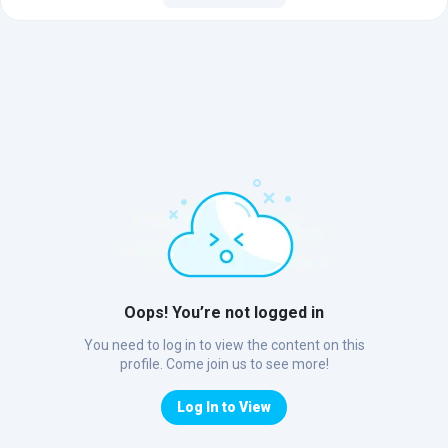
Oops! You’re not logged in
You need to log in to view the content on this
profile. Come join us to see more!
Log In to View