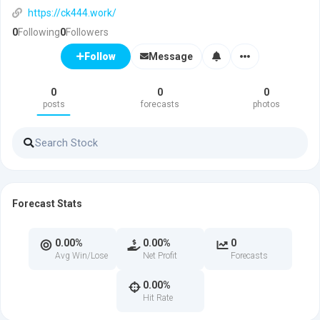
https://ck444.work/
0
Following
0
Followers
Message
Follow
0
0
0
posts
forecasts
photos
Forecast Stats
0.00%
0.00%
0
Avg Win/Lose
Net Profit
Forecasts
0.00%
Hit Rate