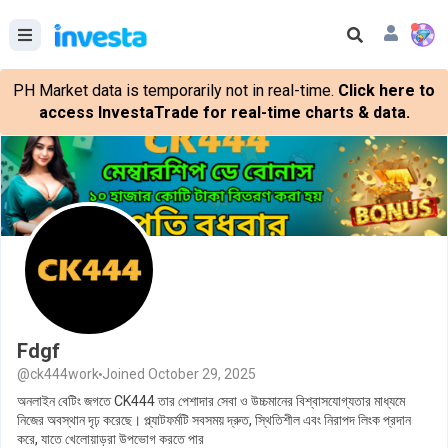
PH Market data is temporarily not in real-time.
Click here to
access InvestaTrade for real-time charts & data.
Fdgf
@ck444work
Joined October 29, 2025
অনলাইন বেটিং জগতে CK444 তার পেশাদার সেবা ও উচ্চমানের বিশ্বাসযোগ্যতার মাধ্যমে
নিজের অবস্থান দৃঢ় করেছে। প্ল্যাটফর্মটি সবসময় দ্রুত, স্থিতিশীল এবং নিরাপদ লিংক প্রদান
করে, যাতে খেলোয়াড়রা উপভোগ করতে পার