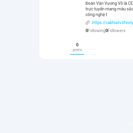
Đoàn Văn Vương Võ là CE
trực tuyến mang màu sắc r
công nghệ t
https://cakhiatv.life
0
Following
0
Followers
0
posts