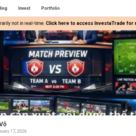
ding
Invest
Portfolio
rily not in real-time.
Click here to access InvestaTrade for r
 Võ
nuary 17, 2026