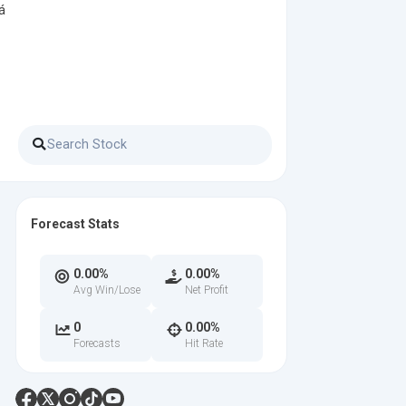
á
Forecast Stats
0.00%
0.00%
Avg Win/Lose
Net Profit
0
0.00%
Forecasts
Hit Rate