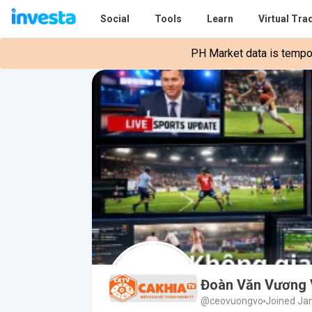
Social
Tools
Learn
Virtual Tra
PH Market data is tempora
Đoàn Văn Vương
@ceovuongvo
Joined Ja