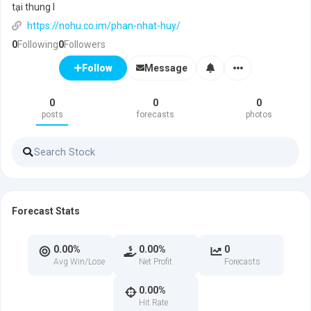
tại thung l
https://nohu.co.im/phan-nhat-huy/
0
Following
0
Followers
Message
Follow
0
0
0
posts
forecasts
photos
Forecast Stats
0.00%
0.00%
0
Avg Win/Lose
Net Profit
Forecasts
0.00%
Hit Rate