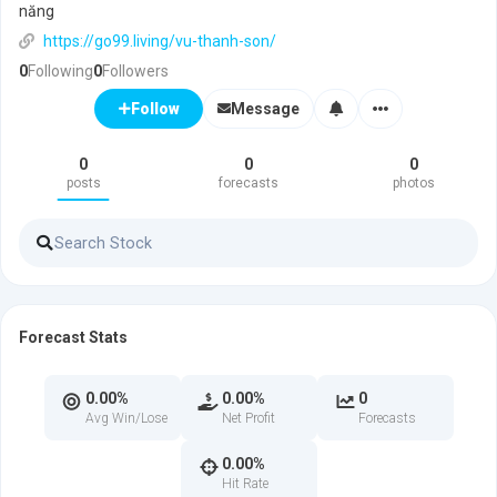
năng
https://go99.living/vu-thanh-son/
0
Following
0
Followers
Message
Follow
0
0
0
posts
forecasts
photos
Forecast Stats
0.00%
0.00%
0
Avg Win/Lose
Net Profit
Forecasts
0.00%
Hit Rate